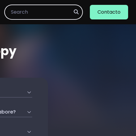
Search
Contacto
opy
labore?