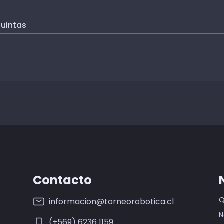
uintas
Contacto
Q
informacion@torneorobotica.cl
N
(+569) 6236 1159