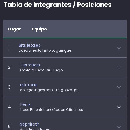
Tabla de integrantes / Posiciones
Lugar
Equipo
Bits letales
1
Liceo Ernesto Pinto Lagarrigue
TierraBots
2
Colegio Tierra Del Fuego
mktrone
3
colegio ingles san luis gonzaga
Fenix
4
Liceo Bicentenario Abdon Cifuentes
Sephiroth
5
Academia futuro