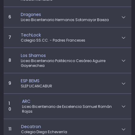
Dragones
6
Liceo Bicentenario Hermanos Sotomayor Baeza
TechLock
7
Colegio SS.CC. - Padres Franceses
Los Shamos
8
Liceo Bicentenario Politécnico Cesáreo Aguirre
Goyenechea
ESP BEMS
9
SLEP LICANCABUR
ARC
1
Liceo Bicentenario de Excelencia Samuel Román
0
Rojas
Decatron
11
Colegio Diego Echeverría