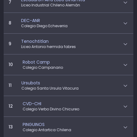
7
Liceo Industrial Chileno Alemán
DEC-ANR
8
Colegio Diego Echeverria
Tenochtitlan
9
Liceo Antonio hermida fabres
Robot Camp
10
Colegio Campanario
Ursubots
11
Colegio Santa Ursula Vitacura
CVD-CHI
12
Colegio Verbo Divino Chicureo
PINGUINOS
13
Colegio Antartica Chilena