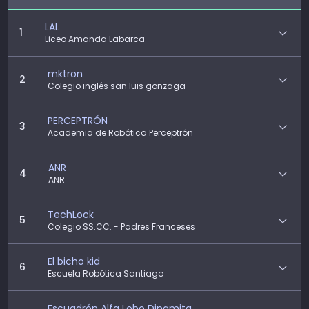
LAL
1
Liceo Amanda Labarca
mktron
2
Colegio inglés san luis gonzaga
PERCEPTRÓN
3
Academia de Robótica Perceptrón
ANR
4
ANR
TechLock
5
Colegio SS.CC. - Padres Franceses
El bicho kid
6
Escuela Robótica Santiago
Escuadrón Alfa Lobo Dinamita