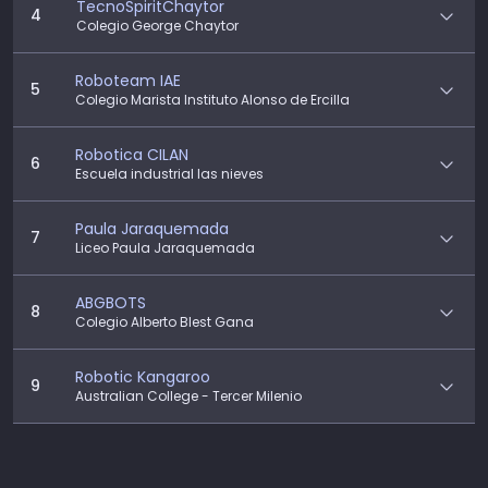
TecnoSpiritChaytor
4
Colegio George Chaytor
Roboteam IAE
5
Colegio Marista Instituto Alonso de Ercilla
Robotica CILAN
6
Escuela industrial las nieves
Paula Jaraquemada
7
Liceo Paula Jaraquemada
ABGBOTS
8
Colegio Alberto Blest Gana
Robotic Kangaroo
9
Australian College - Tercer Milenio