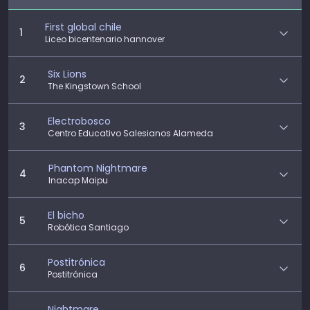
First global chile
1
Liceo bicentenario hannover
Six Lions
2
The Kingstown School
Electrobosco
3
Centro Educativo Salesianos Alameda
Phantom Nightmare
4
Inacap Maipu
El bicho
5
Robótica Santiago
Postitrónica
6
Postitrónica
Nightmare