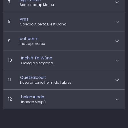
7
Sede Inacap Maipu
Ares
8
Colegio Alberto Blest Gana
cat bom
9
inacap maipu
Inchiñ Ta Wüne
10
Colegio Merryland
Quetzalcoalt
11
Liceo antonio hermida fabres
holamundo
12
Inacap Maipú