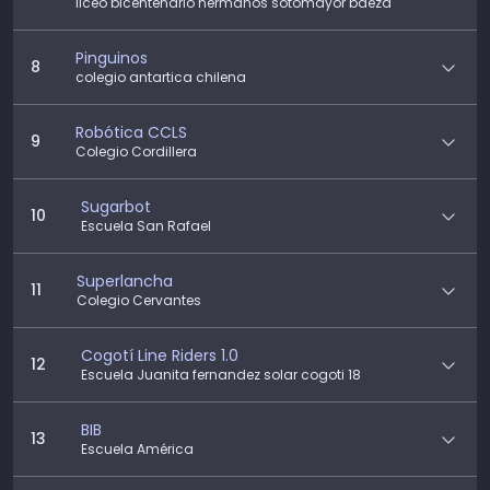
liceo bicentenario hermanos sotomayor baeza
Pinguinos
8
colegio antartica chilena
Robótica CCLS
9
Colegio Cordillera
Sugarbot
10
Escuela San Rafael
Superlancha
11
Colegio Cervantes
Cogotí Line Riders 1.0
12
Escuela Juanita fernandez solar cogoti 18
BIB
13
Escuela América