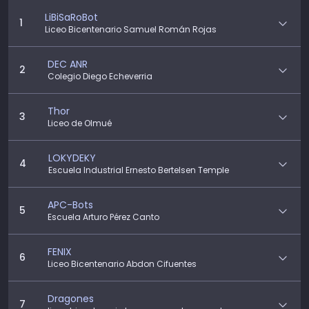
LiBiSaRoBot
1
Liceo Bicentenario Samuel Román Rojas
DEC ANR
2
Colegio Diego Echeverria
Thor
3
Liceo de Olmué
LOKYDEKY
4
Escuela Industrial Ernesto Bertelsen Temple
APC-Bots
5
Escuela Arturo Pérez Canto
FENIX
6
Liceo Bicentenario Abdon Cifuentes
Dragones
7