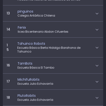
pinguinos
13
Colegio Antártica Chilena
Fenix
14
liceo Bicentenario Abdon Cifuentes
Tahuinco Robots
1
Escuela Básica Berta Hidalgo Barahona de
5
Tahuinco
TamBots
16
Escuela Básica El Tambo
MichifuRobits
17
Escuela Julio Echavarría
PlutoRobits
18
Escuela Julio Echavarría