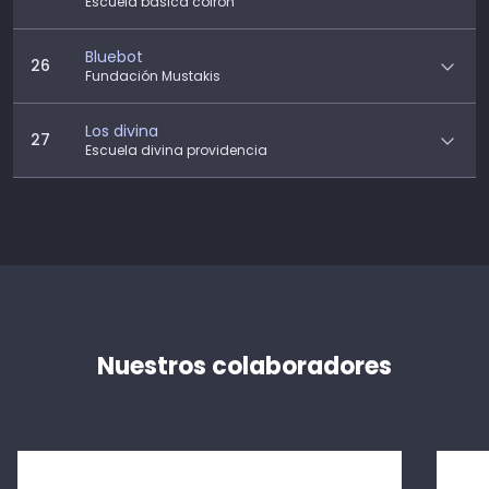
Escuela basica coiron
Bluebot
26
Fundación Mustakis
Los divina
27
Escuela divina providencia
Nuestros colaboradores