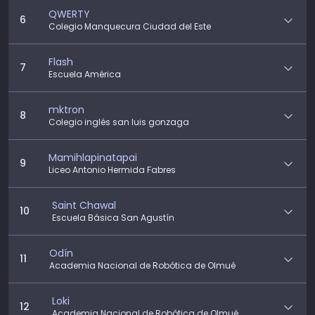
QWERTY
6
Colegio Manquecura Ciudad del Este
Flash
7
Escuela América
mktron
8
Colegio inglés san luis gonzaga
Mamihlapinatapai
9
Liceo Antonio Hermida Fabres
Saint Chawal
10
Escuela Básica San Agustín
Odín
11
Academia Nacional de Robótica de Olmué
Loki
12
Academia Nacional de Robótica de Olmué