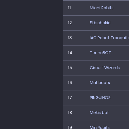
11
Michi Robits
12
El bichokid
13
IAC Robot Tranquill
14
TecnoBOT
15
Circuit Wizards
16
Matiboots
17
PINGUINOS
18
Mekis bot
19
MiniRobits