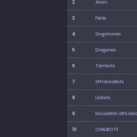
2
Atom
3
Fénix
4
Gogotrones
5
Dragones
6
Tambots
7
StFrancisBots
8
Licbots
9
Escuadrón alfa lob
10
CHALIBOTS