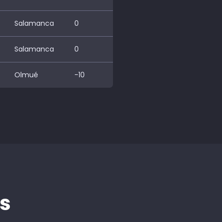
Salamanca
0
Salamanca
0
Olmué
-10
s