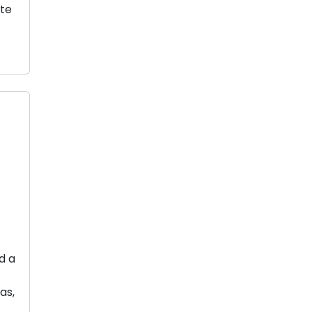
ste
d a
as,