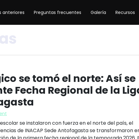
 anteriores
Preguntas frecuentes
Galería
Recursos
las
ico se tomó el norte: Así se
te Fecha Regional de la Lig
fagasta
ent
 escolar se instalaron con fuerza en el norte del país, el
dencias de INACAP Sede Antofagasta se transformaron en
ación de la primera fecha regional de la temporada 2026. E