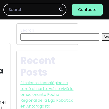
Search
Contacto
Search
Se
Recent
a
Posts
El talento tecnológico se
tomó el norte: Así se vivió la
emocionante Fecha
Regional de la Liga Robótica
 el
en Antofagasta
l