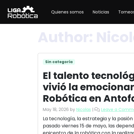
Quienes somos
Noticias
Torneos
Author:
Nico
Sin categoría
El talento tecnológ
vivió la emocionan
Robótica en Anto
May 18, 2026
by
Nicolas
|
Leave a Comm
La tecnología, la estrategia y la pasión
pasado viernes 15 de mayo, las depen
epicentro de la robótica con la realiz