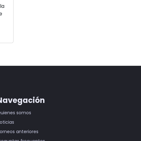
la
e
Navegación
uienes somos
oticias
orneos anteriores