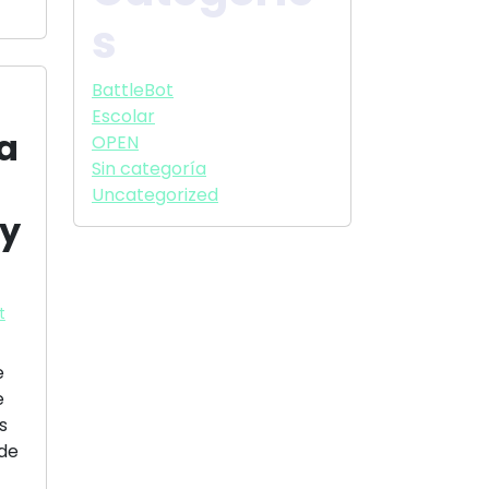
s
BattleBot
Escolar
ga
OPEN
Sin categoría
Uncategorized
 y
t
e
e
s
 de